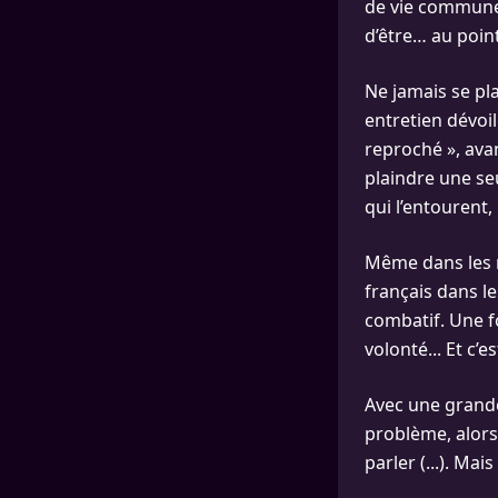
de vie commune,
d’être… au poin
Ne jamais se pl
entretien dévoil
reproché », avan
plaindre une seu
qui l’entourent
Même dans les 
français dans l
combatif. Une fo
volonté... Et c’e
Avec une grande 
problème, alors 
parler (...). Mai