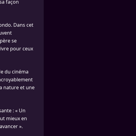
 sa façon
mondo. Dans cet
ouvent
 père se
 vivre pour ceux
de du cinéma
incroyablement
la nature et une
sante : « Un
vaut mieux en
’avancer ».