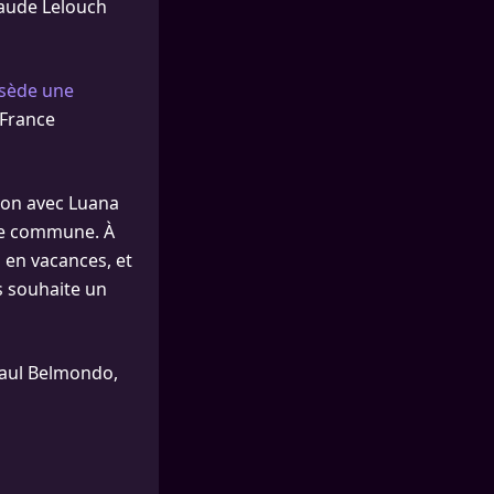
laude Lelouch
sède une
 France
tion avec Luana
vie commune. À
s en vacances, et
us souhaite un
Paul Belmondo,