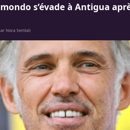
lmondo s’évade à Antigua apr
par
Nora Semlali