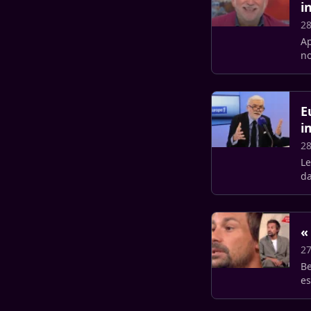
i
28
Ap
no
c
E
i
28
Le
da
«
27
Be
es
sk