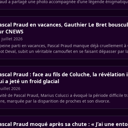
aud a partagé une photo accompagnée d’une légende énigmatique
i suscite (…)
ascal Praud en vacances, Gauthier Le Bret bouscule
ur CNEWS
 juillet 2026
peine parti en vacances, Pascal Praud manque déjà cruellement à 
iot Deval, subit un véritable camouflet en se faisant dépasser par 
r (…)
ascal Praud : face au fils de Coluche, la révélation
ui a jeté un froid glacial
juillet 2026
vité de Pascal Praud, Marius Colucci a évoqué la période difficile t
re, marquée par la disparition de proches et son divorce.
ascal Praud moqué après sa chute : « J’ai une entor