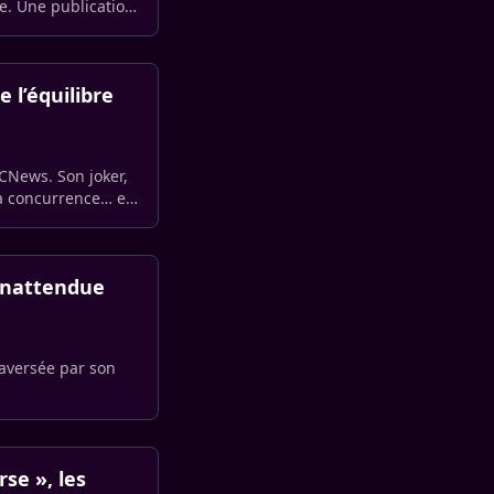
. Une publication
 l’équilibre
CNews. Son joker,
la concurrence… et
 inattendue
raversée par son
se », les