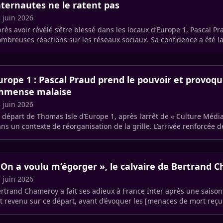
nternautes ne le ratent pas
 juin 2026
rès avoir révélé s’être blessé dans les locaux d’Europe 1, Pascal Pr
mbreuses réactions sur les réseaux sociaux. Sa confidence a été 
ommentée, (…)
urope 1 : Pascal Praud prend le pouvoir et provoq
mmense malaise
 juin 2026
 départ de Thomas Isle d’Europe 1, après l’arrêt de « Culture Média
ns un contexte de réorganisation de la grille. L’arrivée renforcée d
 On a voulu m’égorger », le calvaire de Bertrand 
 juin 2026
rtrand Chameroy a fait ses adieux à France Inter après une saison
t revenu sur ce départ, avant d’évoquer les [menaces de mort reçue
etch (…)