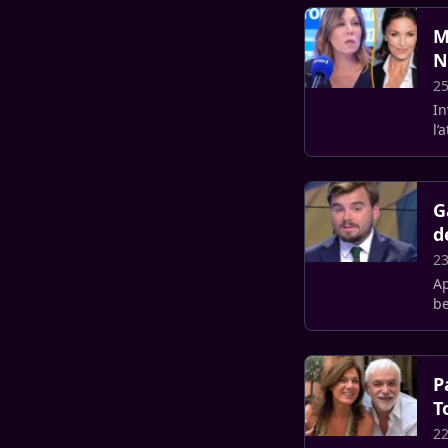
M
N
25
In
l’
po
G
d
23
Ap
be
la
P
T
22