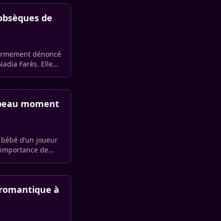
 obsèques de
 fermement dénoncé
adia Farès. Elle
s beau moment
 bébé d’un joueur
l’importance de
 romantique à