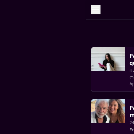
P
q
4 
C’
Ap
po
P
m
24
En