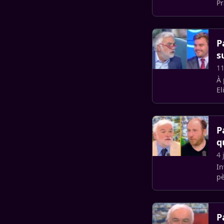
Pr
qu
P
s
11
À 
El
pa
P
q
4 
In
pè
P