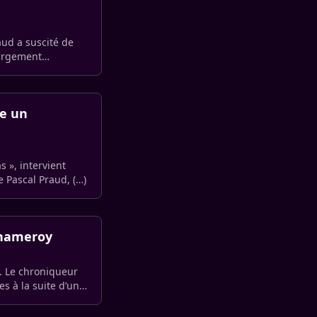
aud a suscité de
largement
ue un
s », intervient
e Pascal Praud, (…)
Chameroy
. Le chroniqueur
s à la suite d’un