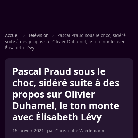
Accueil
›
Télévision
›
Pascal Praud sous le choc, sidéré
suite à des propos sur Olivier Duhamel, le ton monte avec
Élisabeth Lévy
Pascal Praud sous le
choc, sidéré suite à des
propos sur Olivier
Duhamel, le ton monte
avec Élisabeth Lévy
16 janvier 2021
– par
Christophe Wiedemann