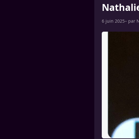
Nathali
6 juin 2025
– par
N