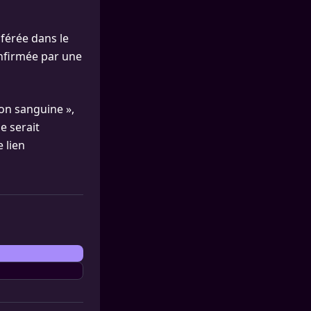
sférée dans le
onfirmée par une
ion sanguine »,
e serait
e lien