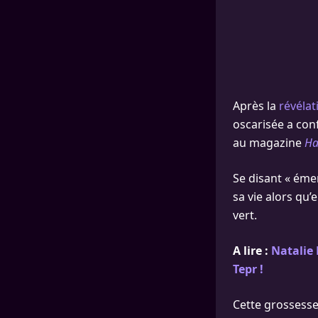
Après la
révélat
oscarisée a conf
au magazine
Ha
Se disant « émer
sa vie alors qu’
vert.
A lire :
Natalie 
Tepr !
Cette grossesse