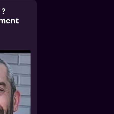
 ?
mment