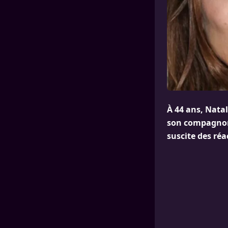
À 44 ans, Nata
son compagnon 
suscite des réa