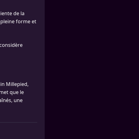
iente de la
 pleine forme et
n considère
in Millepied,
dmet que le
 aînés, une