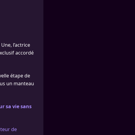
 Une, l’actrice
exclusif accordé
velle étape de
 sous un manteau
ur sa vie sans
cteur de