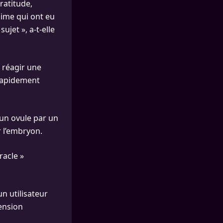
ratitude,
’aime qui ont eu
ujet », a-t-elle
t réagir une
rapidement
 un ovule par un
 l’embryon.
racle »
un utilisateur
ension