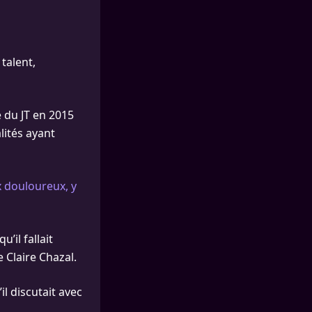
talent,
e du JT en 2015
lités ayant
x douloureux, y
’il fallait
 Claire Chazal.
il discutait avec