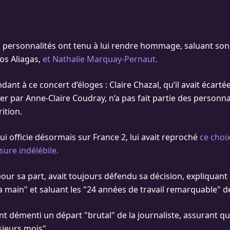
ersonnalités ont tenu à lui rendre hommage, saluant son 
s Aliagas,
et Nathalie Marquay-Pernaut.
nt à ce concert d’éloges : Claire Chazal, qu’il avait écarté
er par Anne-Claire Coudray, n’a pas fait partie des personna
rition.
qui officie désormais sur France 2, lui avait reproché
ce choi
sure indélébile.
our sa part, avait toujours défendu sa décision, expliquant qu
a main" et saluant les "24 années de travail remarquable" de
nt démenti un départ "brutal" de la journaliste, assurant qu’
sieurs mois".