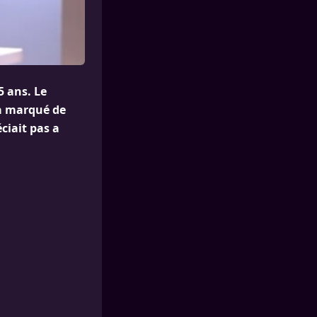
5 ans. Le
 a marqué de
ciait pas a