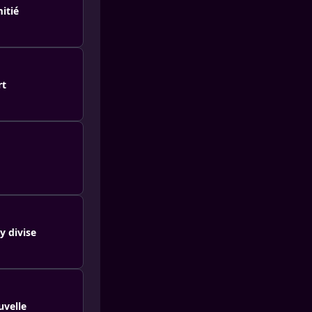
mitié
rt
y divise
uvelle