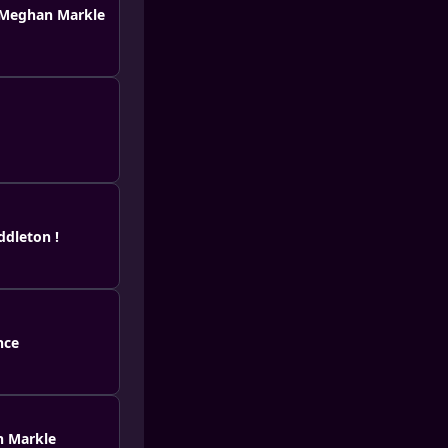
ar Meghan Markle
ddleton !
nce
an Markle