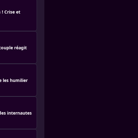
! Crise et
couple réagit
 les humilier
des internautes