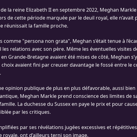
 de la reine Elizabeth II en septembre 2022, Meghan Markle 
Lors de cette période marquée par le deuil royal, elle n’avait
e réunissait la famille proche.
s comme "persona non grata", Meghan s’était tenue à l’écart
 les relations avec son père. Même les éventuelles visites d
et, en Grande-Bretagne avaient été mises de côté, Meghan s’
choix avaient fini par creuser davantage le fossé entre le 
.
e opinion publique de plus en plus défavorable, aussi bie
lantique, Meghan Markle prend conscience des limites de sa
famille. La duchesse du Sussex en paye le prix et pour cause 
blée par les critiques.
mplifiées par ses révélations jugées excessives et répétitives
e royale, ont d’ailleurs terni son image.