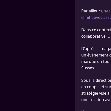
Par ailleurs, se
d’initiatives ass
Dans ce contex
collaborative. 
D’après le magaz
un événement qu
marque un tourn
Sussex.
Sous la directi
en couple et su
stratégie vise 
une relation ave