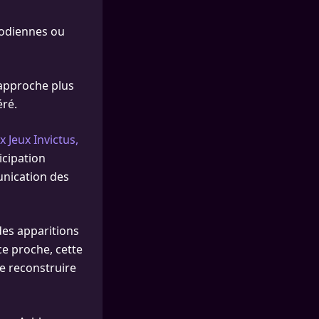
woodiennes ou
approche plus
éré.
 Jeux Invictus,
icipation
unication des
des apparitions
ce proche, cette
e reconstruire