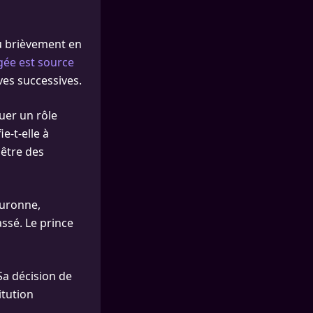
du brièvement en
ée est source
ves successives.
uer un rôle
e-t-elle à
 être des
ouronne,
assé. Le prince
Sa décision de
itution