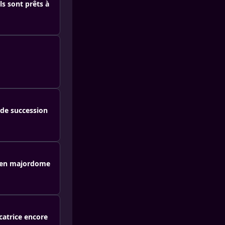
s sont prêts à
 de succession
ncien majordome
catrice encore