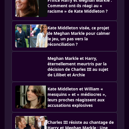
Prince Harry et Meghan Markle :
Comment ont-ils réagi au «
racisme » de Kate Middleton ?
Kate Middleton visée, ce projet
de Meghan Markle pour calmer
le jeu, un pas vers la
réconciliation ?
Meghan Markle et Harry,
éternellement meurtris par la
décision de Charles III au sujet
de Lilibet et Archie
Kate Middleton et William «
mesquins » et « médiocres »,
leurs proches réagissent aux
accusations explosives
Charles III résiste au chantage de
Harry et Meghan Markle : Une