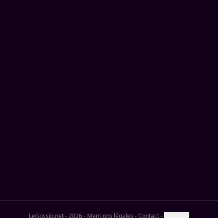
LeGossip.net - 2026
-
Mentions légales
-
Contact
-
Cookies ?