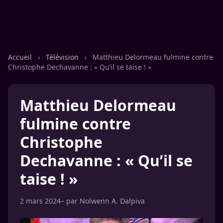
Accueil
›
Télévision
›
Matthieu Delormeau fulmine contre
Christophe Dechavanne : « Qu’il se taise ! »
Matthieu Delormeau
fulmine contre
Christophe
Dechavanne : « Qu’il se
taise ! »
2 mars 2024
– par
Nolwenn A. Dalpiva