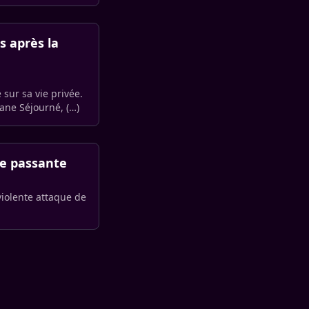
s après la
 sur sa vie privée.
hane Séjourné, (…)
ne passante
 violente attaque de