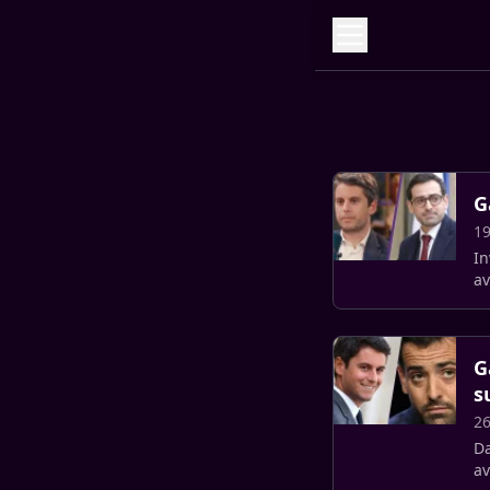
G
19
In
av
G
s
26
Da
av