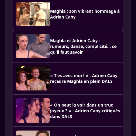
Maghla : son vibrant hommage à
Adrien Caby
Maghla et Adrien Caby :
rumeurs, danse, complicité… ce
qu'il faut savoir
« T'es avec moi ! » : Adrien Caby
recadre Maghla en plein DALS
« On peut la voir dans un truc
joyeux ? » : Adrien Caby critiqués
dans DALS