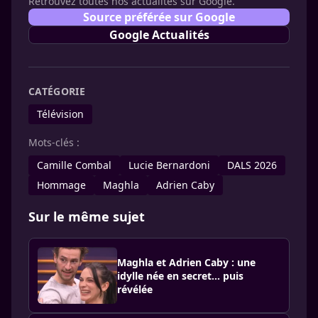
Retrouvez toutes nos actualités sur Google.
Source préférée sur Google
Google Actualités
CATÉGORIE
Télévision
Mots-clés :
Camille Combal
Lucie Bernardoni
DALS 2026
Hommage
Maghla
Adrien Caby
Sur le même sujet
Maghla et Adrien Caby : une
idylle née en secret… puis
révélée