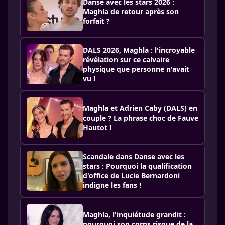
Danse avec les stars 2026 :
Maghla de retour après son
forfait ?
DALS 2026, Maghla : l'incroyable
révélation sur ce calvaire
physique que personne n'avait
vu !
Maghla et Adrien Caby (DALS) en
couple ? La phrase choc de Fauve
Hautot !
Scandale dans Danse avec les
stars : Pourquoi la qualification
d'office de Lucie Bernardoni
indigne les fans !
Maghla, l'inquiétude grandit :
pourquoi son corps risque de la