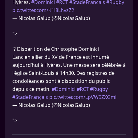
Hyères.
#Dominici
#RCT
#StadeFrancais
#Rugby
pic.twitter.com/K1i8LhvzZ2
— Nicolas Galup (@NicolasGalup)
">
? Disparition de Christophe Dominici
L’ancien ailier du XV de France est inhumé
aujourd’hui à Hyères. Une messe sera célébrée à
l’église Saint-Louis à 14h30. Des registres de
condoléances sont à disposition du public
depuis ce matin.
#Dominici
#RCT
#Rugby
#StadeFrançais
pic.twitter.com/LpVW9ZXGmi
— Nicolas Galup (@NicolasGalup)
">