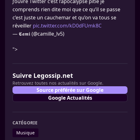
J’ouvre Twitter c’est l’apocalypse pitié je
comprends rien dite moi que ce qu’il se passe
c’est juste un cauchemar et qu’on va tous se
réveiller
pic.twitter.com/kD0dFUmk8C
— 𝕮𝖆𝖒𝖎 (@camille_lv5)
">
Suivre Legossip.net
Retrouvez toutes nos actualités sur Google.
Source préférée sur Google
Google Actualités
CATÉGORIE
Musique