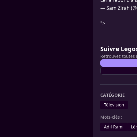
Léna répond à 
— Sam Zirah (@
">
Suivre Lego
Retrouvez toutes 
CATÉGORIE
Télévision
Mots-clés :
Adil Rami
Lé