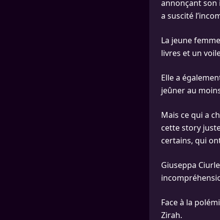
annonçant son i
a suscité l’inco
La jeune femme
livres et un voi
Elle a également
jeûner au moins
Mais ce qui a ch
cette story jus
certains, qui on
Giuseppa Ciurle
incompréhensio
Face à la polém
Zirah.