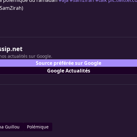
la polémique du ramadan
#aja
#samzirah
#talk
pic.twitter
SamZirah)
ssip.net
nos actualités sur Google.
Source préférée sur Google
Google Actualités
na Guillou
Polémique