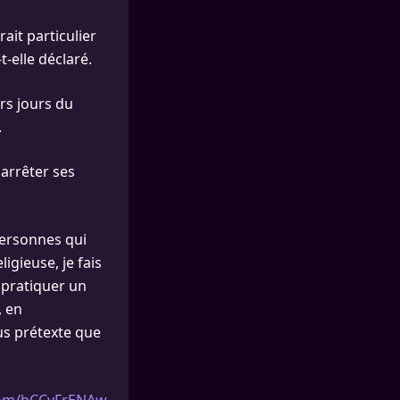
rait particulier
t-elle déclaré.
rs jours du
.
 arrêter ses
personnes qui
igieuse, je fais
 pratiquer un
, en
ous prétexte que