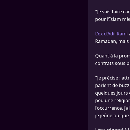
"Je vais faire ca
pour l’Islam mêm
L’ex d’Adil Rami
a
Ramadan, mais q
Quant à la promo
contrats sous pr
"Je précise : at
parlent de buzz 
quelques jours 
peu une religion
l’occurrence, j’
je jeûne ou que 