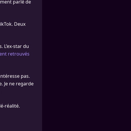
mment parlé de
 TikTok. Deux
. L’ex-star du
ient retrouvés
’intéresse pas.
e. Je ne regarde
.
é-réalité.