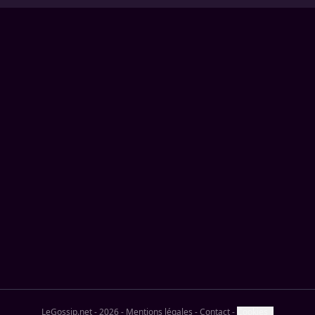
LeGossip.net - 2026
-
Mentions légales
-
Contact
-
Cookies ?