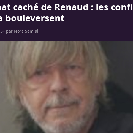
at caché de Renaud : les conf
ta bouleversent
25
– par
Nora Semlali