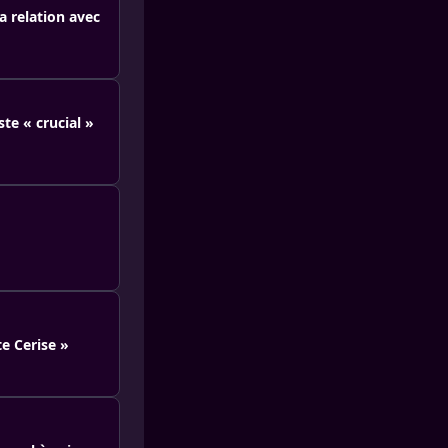
sa relation avec
te « crucial »
e Cerise »