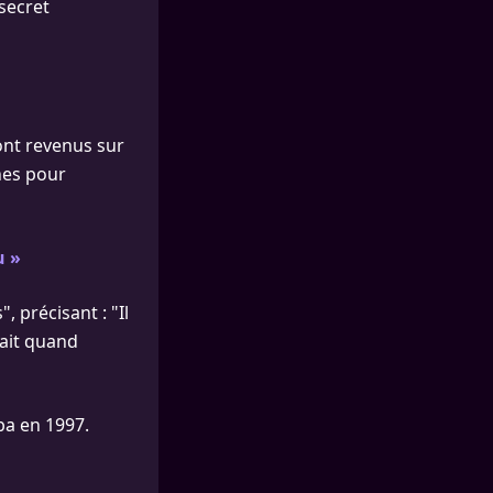
 secret
sont revenus sur
hes pour
u »
, précisant : "Il
tait quand
ba en 1997.