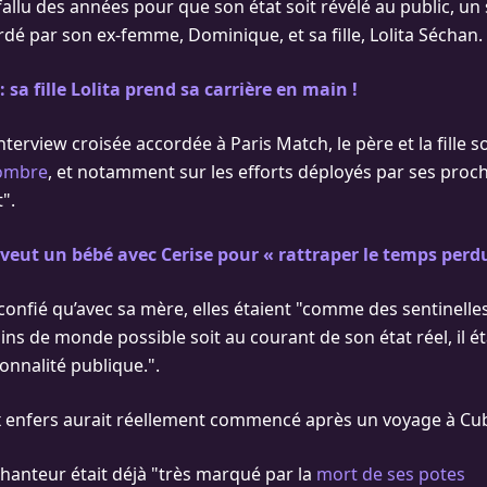
fallu des années pour que son état soit révélé au public, un
dé par son ex-femme, Dominique, et sa fille, Lolita Séchan.
 sa fille Lolita prend sa carrière en main !
terview croisée accordée à Paris Match, le père et la fille 
sombre
, et notamment sur les efforts déployés par ses proc
".
eut un bébé avec Cerise pour « rattraper le temps perd
confié qu’avec sa mère, elles étaient "comme des sentinelles"
oins de monde possible soit au courant de son état réel, il é
nnalité publique.".
x enfers aurait réellement commencé après un voyage à Cu
 chanteur était déjà "très marqué par la
mort de ses potes