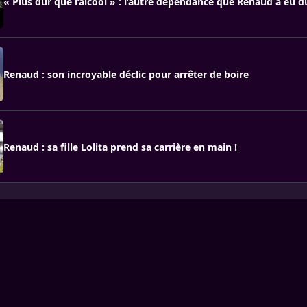
« Plus dur que l’alcool » : l’autre dépendance que Renaud a eu d
Renaud : son incroyable déclic pour arrêter de boire
Renaud : sa fille Lolita prend sa carrière en main !