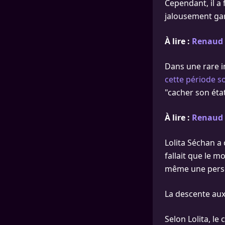
Cependant, il a 
jalousement gar
À lire :
Renaud :
Dans une rare in
cette période 
"cacher son état
À lire :
Renaud v
Lolita Séchan a 
fallait que le m
même une perso
La descente au
Selon Lolita, le