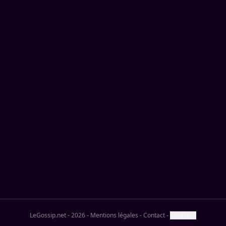
LeGossip.net - 2026
-
Mentions légales
-
Contact
-
Cookies ?