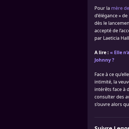
Pour la
mère de 
d’élégance » de 
dès le lancemen
accepté de l’ac
par Laeticia Ha
A lire :
« Elle n
Johnny ?
Face à ce qu’el
intimité, la veu
intérêts face à 
consulter des av
s’ouvre alors qu
Suivre Lego