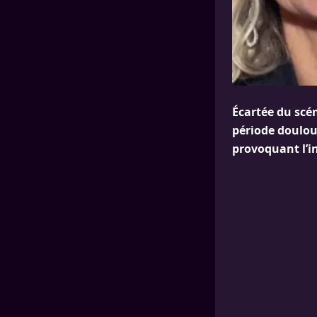
Écartée du scén
période doulour
provoquant l’i