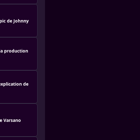
opic de Johnny
 la production
explication de
ge Varsano