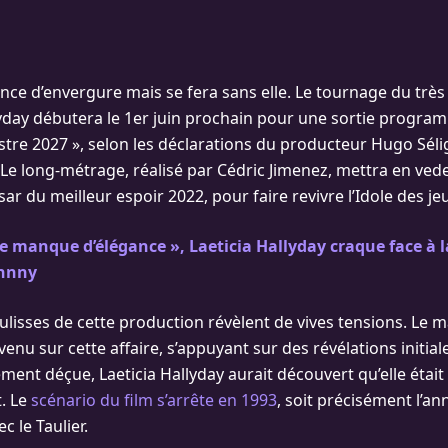
once d’envergure mais se fera sans elle. Le tournage du très
yday débutera le 1er juin prochain pour une sortie progra
tre 2027 », selon les déclarations du producteur Hugo Sélig
 Le long-métrage, réalisé par Cédric Jimenez, mettra en ve
sar du meilleur espoir 2022, pour faire revivre l’Idole des jeu
le manque d’élégance », Laeticia Hallyday craque face à 
ohnny
oulisses de cette production révèlent de vives tensions. Le
venu sur cette affaire, s’appuyant sur des révélations initia
ement déçue, Laeticia Hallyday aurait découvert qu’elle étai
t. Le
scénario du film s’arrête en 1993
, soit précisément l’a
c le Taulier.