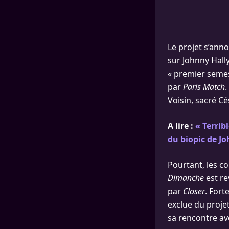
Le projet s’ann
sur Johnny Hall
« premier semes
par
Paris Match
.
Voisin, sacré Cé
A lire :
« Terrib
du biopic de J
Pourtant, les c
Dimanche
est re
par
Closer
. Fort
exclue du proje
sa rencontre ave