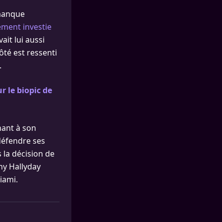
 manque
ément investie
it lui aussi
té est ressenti
.
r le biopic de
hant à son
 défendre ses
s la décision de
nny Hallyday
iami.