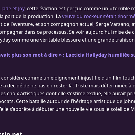
Jade et Joy
, cette éviction est perçue comme un « terrible
la part de la production. La
veuve du rockeur s’était énorm
t de l’aventure, et son compagnon actuel, Serge Varsano, ava
compagner dans ce processus. Se voir aujourd’hui mise de cô
llyday comme une véritable blessure et une grande trahison
’avait plus son mot à dire » : Laeticia Hallyday humiliée su
le considère comme un éloignement injustifié d’un film touc
ve a décidé de ne pas en rester là. Triste mais déterminée à
des choix artistiques dont elle s’estime exclue, elle aurait pri
ocats. Cette bataille autour de l’héritage artistique de Joh
’elle s’apprête à débuter une nouvelle vie sous le soleil de M
ssip.net