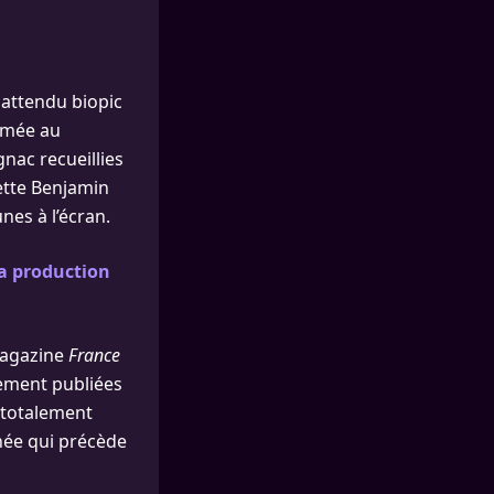
 attendu biopic
mmée au
nac recueillies
dette Benjamin
nes à l’écran.
la production
 magazine
France
lement publiées
t totalement
nnée qui précède