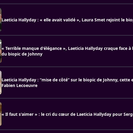
Laeticia Hallyday : « elle avait validé », Laura Smet rejoint le bi
« Terrible manque d'élégance », Laeticia Hallyday craque face à
du biopic de Johnny
Laeticia Hallyday : “mise de côté” sur le biopic de Johnny, cette 
Fabien Lecoeuvre
« Il faut s'aimer » : le cri du cœur de Laeticia Hallyday pour Ser