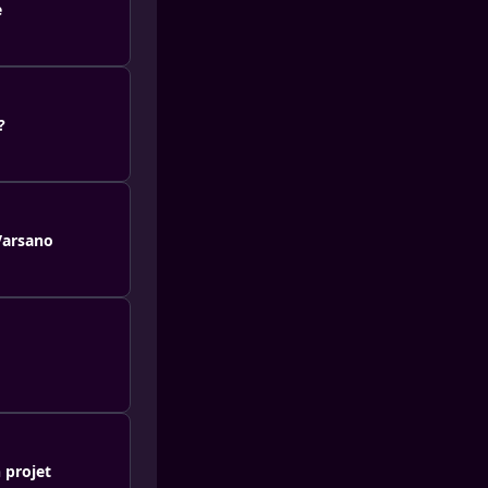
e
?
 Varsano
 projet