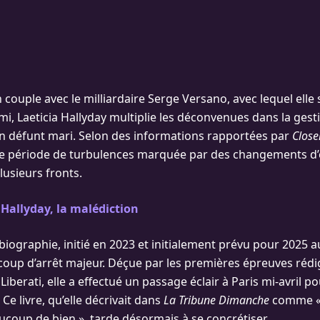
couple avec le milliardaire Serge Versano, avec lequel elle 
ami, Laeticia Hallyday multiplie les déconvenues dans la gest
on défunt mari. Selon des informations rapportées par
Close
ne période de turbulences marquée par des changements d
lusieurs fronts.
 Hallyday, la malédiction
biographie, initié en 2023 et initialement prévu pour 2025 a
 coup d’arrêt majeur. Déçue par les premières épreuves réd
 Liberati, elle a effectué un passage éclair à Paris mi-avril 
Ce livre, qu’elle décrivait dans
La Tribune Dimanche
comme « 
aucoup de bien », tarde désormais à se concrétiser.