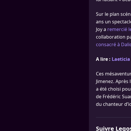
Sur le plan scén
ans un spectacl
Joy a
remercié l
collaboration pa
consacré à Dali
A lire :
Laeticia
Ces mésaventures
Jimenez. Après l
a été choisi po
de Frédéric Sua
du chanteur d’ic
Suivre Lego