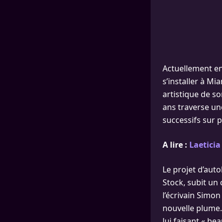
Actuellement en 
s’installer à Mi
artistique de s
ans traverse u
successifs sur p
A lire :
Laeticia
Le projet d’auto
Stock, subit un
l’écrivain Simon
nouvelle plume. 
lui faisant « be