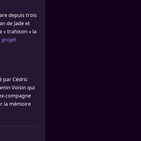
pare depuis trois
an de Jade et
 « trahison » la
n
projet
é par Cédric
amin Voisin qui
l’ex-compagne
er la mémoire