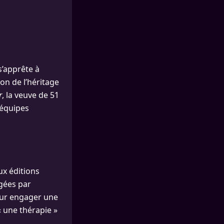
s’apprête à
ion de l’héritage
r
, la veuve de 51
’équipes
ux éditions
igées par
pour engager une
une thérapie »