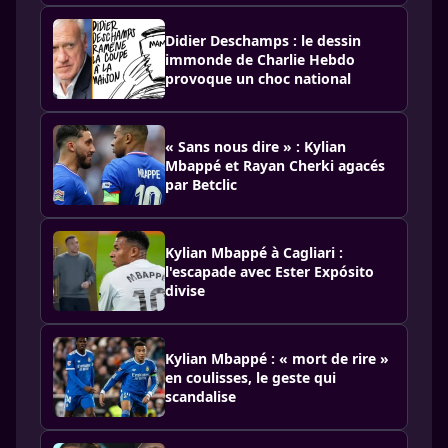
Didier Deschamps : le dessin
immonde de Charlie Hebdo
provoque un choc national
« Sans nous dire » : Kylian
Mbappé et Rayan Cherki agacés
par Betclic
Kylian Mbappé à Cagliari :
l'escapade avec Ester Expósito
divise
Kylian Mbappé : « mort de rire »
en coulisses, le geste qui
scandalise