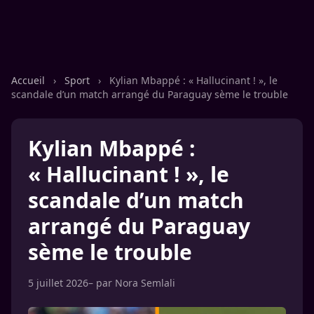
Accueil
›
Sport
›
Kylian Mbappé : « Hallucinant ! », le
scandale d’un match arrangé du Paraguay sème le trouble
Kylian Mbappé :
« Hallucinant ! », le
scandale d’un match
arrangé du Paraguay
sème le trouble
5 juillet 2026
– par
Nora Semlali