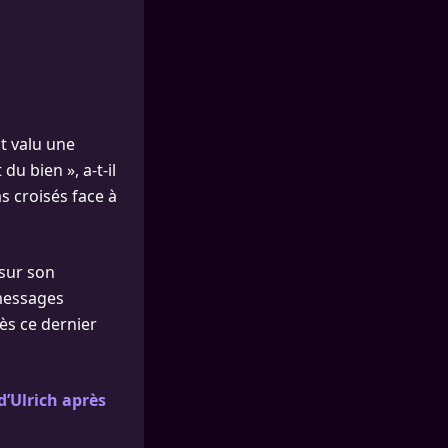
nt valu une
u bien », a-t-il
s croisés face à
 sur son
 messages
ès ce dernier
d’Ulrich après