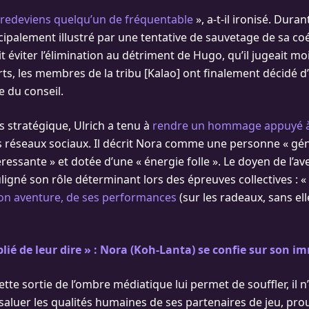
redeviens quelqu’un de fréquentable
», a-t-il ironisé. Duran
ncipalement illustré par une tentative de sauvetage de sa co
it éviter l’élimination au détriment de Hugo, qu’il jugeait m
ts, les membres de la tribu [Kalao] ont finalement décidé d’
 du conseil.
s stratégique, Ulrich a tenu à
rendre un hommage appuyé à 
 réseaux sociaux. Il décrit Nora comme une personne « gén
téressante » et dotée d’une « énergie folle ». Le doyen de l’a
gné son rôle déterminant lors des épreuves collectives : « 
e son aventure, de ses performances
(sur les radeaux, sans el
ublié de leur dire » : Nora (Koh-Lanta) se confie sur son 
cette sortie de l’ombre médiatique lui permet de souffler, il n
saluer les qualités humaines de ses partenaires de jeu, pr