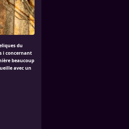
eliques du
es i concernant
anière beaucoup
ueille avec un