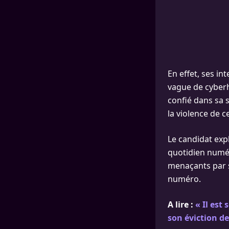
En effet, ses in
vague de cyberha
confié dans sa s
la violence de c
Le candidat exp
quotidien numér
menaçants par s
numéro.
A lire :
« Il est
son éviction d