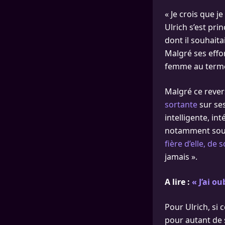
« Je crois que je
Ulrich s’est pri
dont il souhaita
Malgré ses effor
femme au terme
Malgré ce rever
sortante
sur ses
intelligente, in
notamment souli
fière d’elle, d
jamais ».
A lire :
« J’ai o
Pour Ulrich, si 
pour autant de 