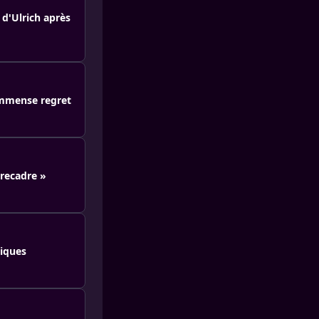
 d'Ulrich après
 immense regret
 recadre »
miques