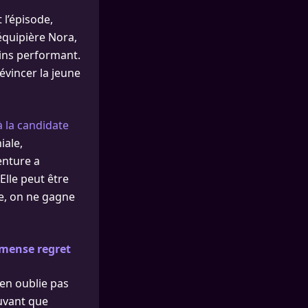
t l’épisode,
équipière Nora,
oins performant.
évincer la jeune
la candidate
iale,
venture a
Elle peut être
le, on ne gagne
immense regret
’en oublie pas
ouvant que