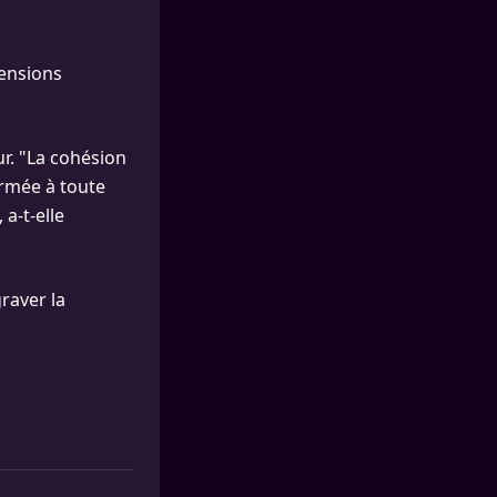
tensions
ur. "La cohésion
ermée à toute
 a-t-elle
graver la