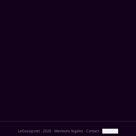
LeGossip.net - 2026
-
Mentions légales
-
Contact
-
Cookies ?