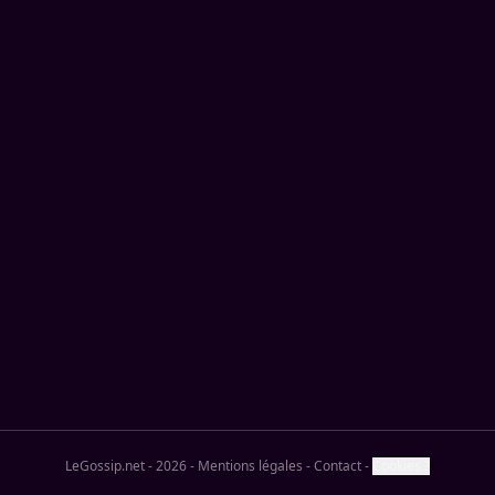
LeGossip.net - 2026
-
Mentions légales
-
Contact
-
Cookies ?