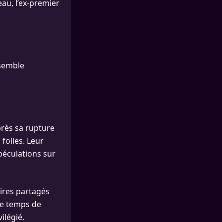
au, l’ex-premier
 semble
près sa rupture
folles. Leur
spéculations sur
ires partagés
 le temps de
ilégié.