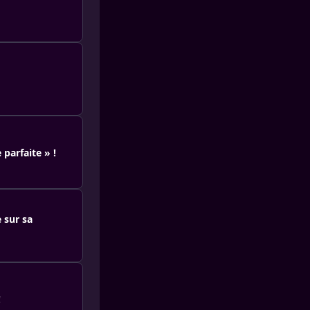
 parfaite » !
e sur sa
!