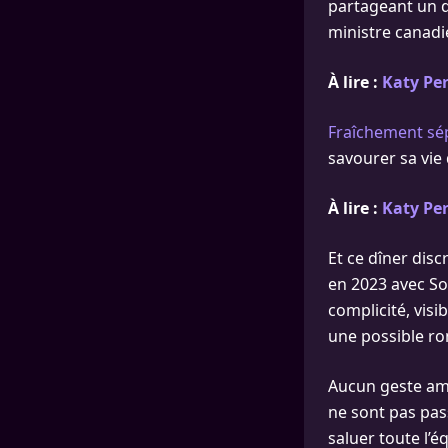
partageant un d
ministre canadi
À lire :
Katy Per
Fraîchement sé
savourer sa vie 
À lire :
Katy Per
Et ce dîner disc
en 2023 avec Sop
complicité, visi
une possible r
Aucun geste amo
ne sont pas pass
saluer toute l’