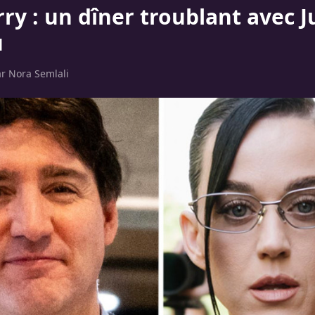
ry : un dîner troublant avec J
u
ar
Nora Semlali