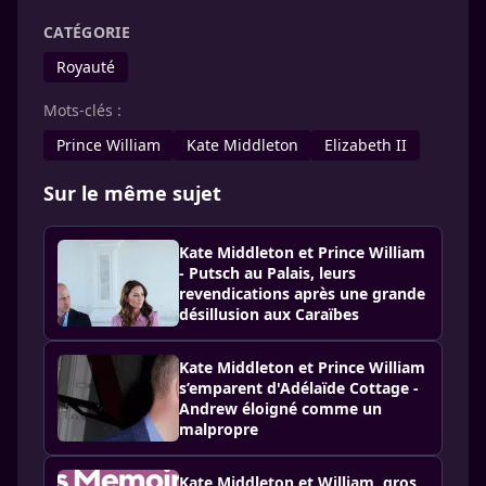
CATÉGORIE
Royauté
Mots-clés :
Prince William
Kate Middleton
Elizabeth II
Sur le même sujet
Kate Middleton et Prince William
- Putsch au Palais, leurs
revendications après une grande
désillusion aux Caraïbes
Kate Middleton et Prince William
s’emparent d'Adélaïde Cottage -
Andrew éloigné comme un
malpropre
Kate Middleton et William, gros