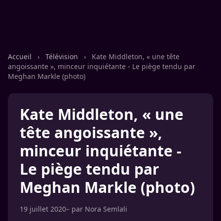
Accueil
›
Télévision
›
Kate Middleton, « une tête
angoissante », minceur inquiétante - Le piège tendu par
Meghan Markle (photo)
Kate Middleton, « une
tête angoissante »,
minceur inquiétante -
Le piège tendu par
Meghan Markle (photo)
19 juillet 2020
– par
Nora Semlali