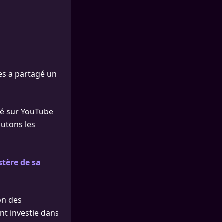
lles a partagé un
sé sur YouTube
outons les
stère de sa
on des
nt investie dans