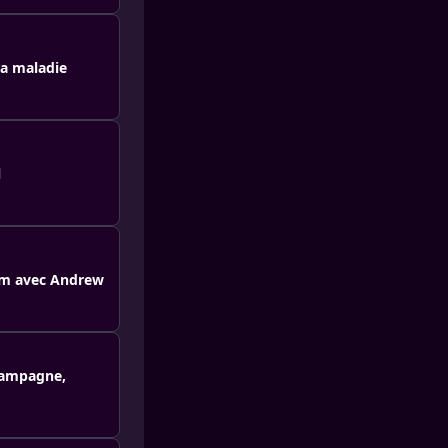
sa maladie
l
liam avec Andrew
champagne,