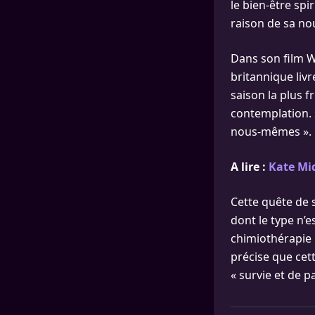
le bien-être spi
raison de sa nou
Dans son film Wi
britannique livr
saison la plus f
contemplation. »
nous-mêmes ».
A lire :
Kate Mid
Cette quête de 
dont le type n’e
chimiothérapie 
précise que cett
« survie et de pa