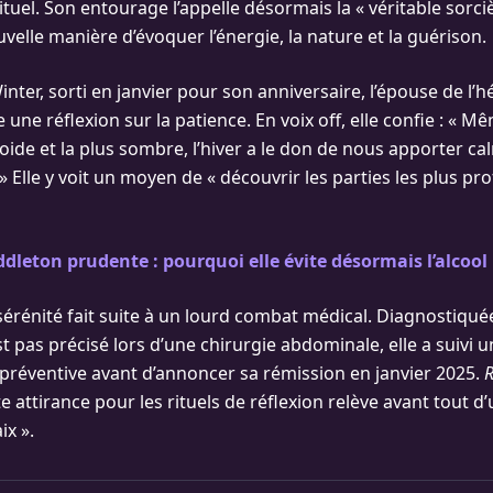
rituel. Son entourage l’appelle désormais la « véritable sorc
velle manière d’évoquer l’énergie, la nature et la guérison.
nter, sorti en janvier pour son anniversaire, l’épouse de l’h
e une réflexion sur la patience. En voix off, elle confie : « 
roide et la plus sombre, l’hiver a le don de nous apporter ca
 Elle y voit un moyen de « découvrir les parties les plus p
dleton prudente : pourquoi elle évite désormais l’alcool
sérénité fait suite à un lourd combat médical. Diagnostiqué
st pas précisé lors d’une chirurgie abdominale, elle a suivi 
préventive avant d’annoncer sa rémission en janvier 2025.
e attirance pour les rituels de réflexion relève avant tout d
ix ».