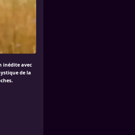
n inédite avec
ystique de la
oches.