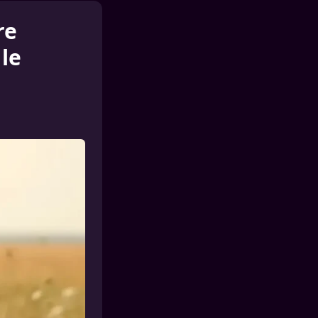
re
le