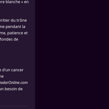
ière blanche » en
éritier du trône
Même pendant la
lme, patience et
rofondes de
e d’un cancer
une
RadarOnline.com
’un besoin de