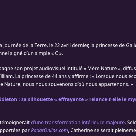
la Journée de la Terre, le 22 avril dernier, la princesse de Ga
el signé d’un simple « C ».
agne son projet audiovisuel intitulé « Mère Nature », diffu
illiam. La princesse de 44 ans y affirme : « Lorsque nous éc
e Nature, nous nous souvenons d’où nous appartenons. »
dleton : sa silhouette « effrayante » relance-t-elle le my
 témoignerait
d’une transformation intérieure majeure
. Sel
apportées par
RadarOnline.com
, Catherine se serait pleineme