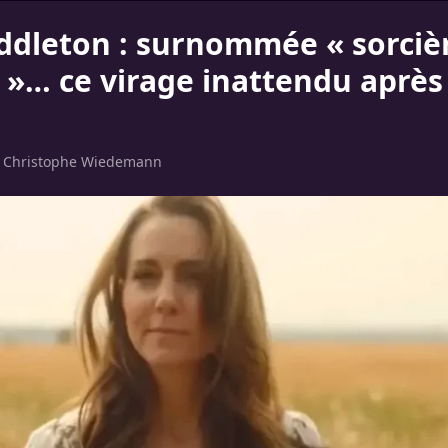
ddleton : surnommée « sorciè
 »… ce virage inattendu après 
r
Christophe Wiedemann