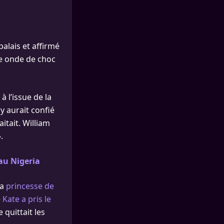
alais et affirmé
ne onde de choc
 l’issue de la
y aurait confié
itait. William
.
 au Nigeria
la
princesse de
e
Kate a pris le
 quittait les