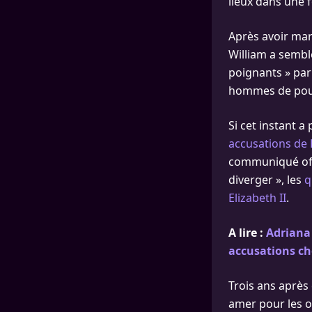
lieux dans une 
Après avoir mar
William a sembl
poignants » par
hommes de poursu
Si cet instant a
accusations de 
communiqué offi
diverger », les
q
Elizabeth II
.
A lire :
Adriana
accusations ch
Trois ans après 
amer pour les 