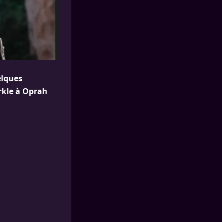
elques
rkle à Oprah