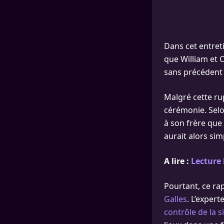
Dans cet entreti
que William et 
sans précédent 
Malgré cette rup
cérémonie. Sel
à son frère que
aurait alors sim
A lire :
Lecture 
Pourtant, ce ra
Galles
. L’exper
contrôle de la s