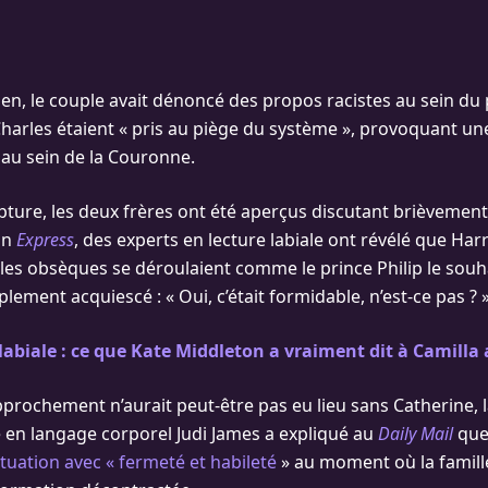
en, le couple avait dénoncé des propos racistes au sein du p
Charles étaient « pris au piège du système », provoquant u
au sein de la Couronne.
ture, les deux frères ont été aperçus discutant brièvement à
on
Express
, des experts en lecture labiale ont révélé que Harr
 les obsèques se déroulaient comme le prince Philip le souha
plement acquiescé : « Oui, c’était formidable, n’est-ce pas ? »
labiale : ce que Kate Middleton a vraiment dit à Camilla
pprochement n’aurait peut-être pas eu lieu sans Catherine, 
te en langage corporel Judi James a expliqué au
Daily Mail
qu
ituation avec « fermeté et habileté
» au moment où la famille