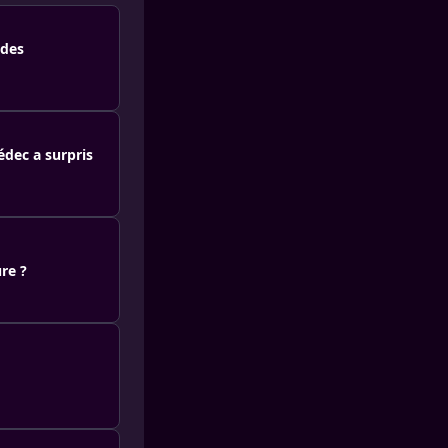
 des
dec a surpris
re ?