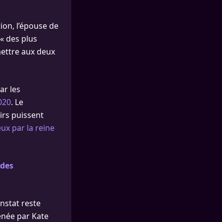
ion, l’épouse de
« des plus
mettre aux deux
ar les
020
. Le
irs puissent
ux par la reine
 des
onstat reste
enée par Kate