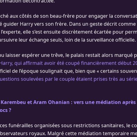
formation décontractée.
ché aux côtés de son beau-frère pour engager la conversat
é guider Harry vers son frère. Dans un geste décrit comme 
 l’experte, elle s’est ensuite discrètement écartée pour per
ivre leur échange seuls, loin de la surveillance officielle.
 pu laisser espérer une trêve, le palais restait alors marqué p
Harry, qui affirmait avoir été coupé financièrement début 2
ciel de l’époque soulignait que, bien que « certains souven
uestions soulevées par le couple étaient prises très au série
 Karembeu et Aram Ohanian : vers une médiation après
ocs ?
ces funérailles organisées sous restrictions sanitaires, le c
observateurs royaux. Malgré cette médiation temporaire m