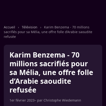
Accueil
›
Télévision
›
Karim Benzema - 70 millions
sacrifiés pour sa Mélia, une offre folle d’Arabie saoudite
refusée
Karim Benzema - 70
millions sacrifiés pour
sa Mélia, une offre folle
d’Arabie saoudite
refusée
1er février 2023
– par
Christophe Wiedemann