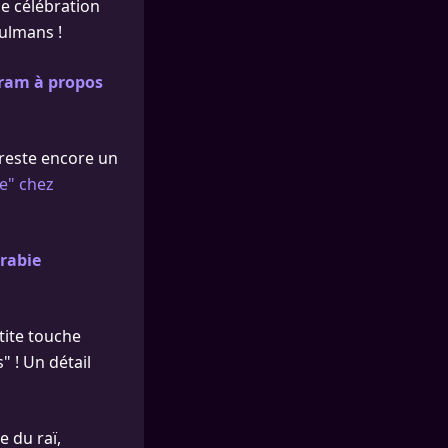
ne célébration
sulmans !
gram à propos
m reste encore un
e" chez
rabie
tite touche
 ! Un détail
e du raï,