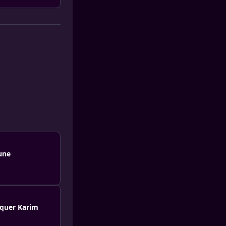
une
oquer Karim