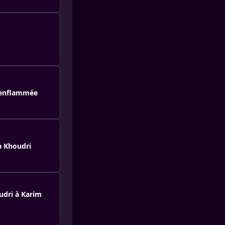
 enflammée
a Khoudri
udri à Karim