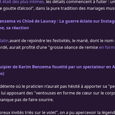
t était des plus intimes,
les détails commencent à fuiter : u
e goutte d’alcool", dans la pure tradition des mariages mu
enzema vs Chloé de Launay : La guerre éclate sur Insta
e, sa réaction
atin,
avant de rejoindre les festivités, le marié, dont le no
rdé, aurait profité d’une "grosse séance de remise
en form
uipier de Karim Benzema fouetté par un spectateur en A
éo)
tente où le praticien n’aurait pas hésité à apporter sa "pe
 lui apposant des "ventouses en forme de cœur sur le corps"
manque pas de faire sourire.
eux invités triés sur le volet", on a pu apercevoir la légend