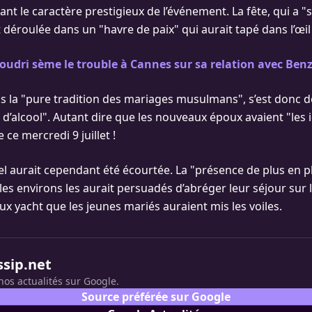
nt le caractère prestigieux de l’événement. La fête, qui a "
t déroulée dans un "havre de paix" qui aurait tapé dans l’œil
oudri sème le trouble à Cannes sur sa relation avec Be
s la "pure tradition des mariages musulmans", s’est donc d
d’alcool". Autant dire que les nouveaux époux avaient "les i
 ce mercredi 9 juillet !
el aurait cependant été écourtée. La "présence de plus en pl
es environs les aurait persuadés d’abréger leur séjour sur l’îl
x yacht que les jeunes mariés auraient mis les voiles.
ssip.net
nos actualités sur Google.
Source préférée sur Google