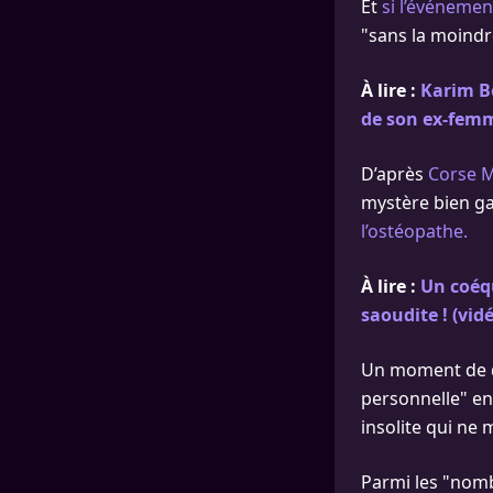
Et
si l’événemen
"sans la moindr
À lire :
Karim B
de son ex-femm
D’après
Corse M
mystère bien ga
l’ostéopathe.
À lire :
Un coéq
saoudite ! (vid
Un moment de dé
personnelle" en
insolite qui ne 
Parmi les "nombr