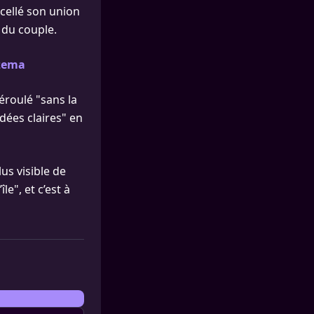
scellé son union
 du couple.
nzema
éroulé "sans la
dées claires" en
us visible de
e", et c’est à