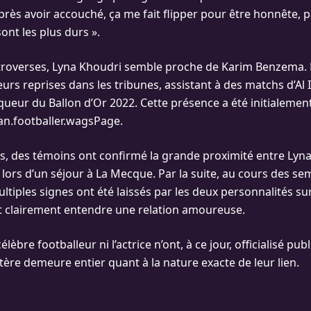
rès avoir accouché, ça me fait flipper pour être honnête, p
ont les plus durs ».
troverses, Lyna Khoudri semble proche de Karim Benzema. 
urs reprises dans les tribunes, assistant à des matchs d’Al 
nqueur du Ballon d’Or 2022. Cette présence a été initialeme
an.footballer.wagsPage.
rs, des témoins ont confirmé la grande proximité entre Lyn
ors d’un séjour à La Mecque. Par la suite, au cours des se
ltiples signes ont été laissés par les deux personnalités su
nt clairement entendre une relation amoureuse.
célèbre footballeur ni l’actrice n’ont, à ce jour, officialisé p
tère demeure entier quant à la nature exacte de leur lien.