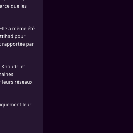
arce que les
Elle a même été
Ittihad pour
nt rapportée par
a Khoudri et
maines
r leurs réseaux
ubliquement leur