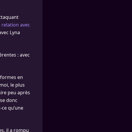
attaquant
a relation avec
avec Lyna
érentes : avec
teformes en
moi, le plus
ire peu après
ense donc
t-ce qu’une
s, il a rompu