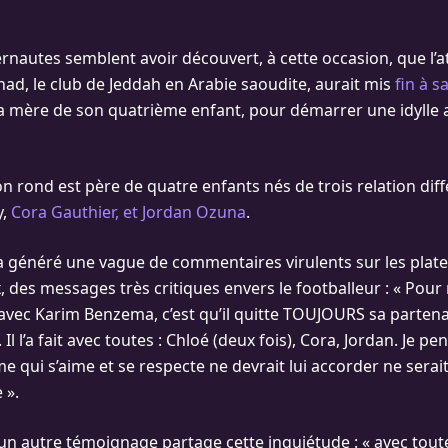
rnautes semblent avoir découvert, à cette occasion, que l’
tihad, le club de Jeddah en Arabie saoudite, aurait mis
fin à s
a mère de son quatrième enfant, pour démarrer une idylle 
lon rond est père de quatre enfants nés de trois relation diff
y,
Cora Gauthier, et Jordan Ozuna
.
 a généré une vague de commentaires virulents sur les pla
, des messages très critiques envers le footballeur : « Pour 
vec Karim Benzema, c’est qu’il quitte TOUJOURS sa partena
Il l’a fait avec toutes : Chloé (deux fois), Cora, Jordan. Je p
 qui s’aime et se respecte ne devrait lui accorder ne serai
 ».
un autre témoignage partage cette inquiétude : « avec toute