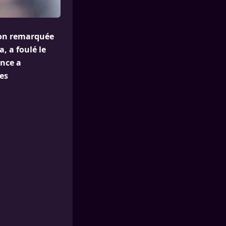
tion remarquée
, a foulé le
ence a
es