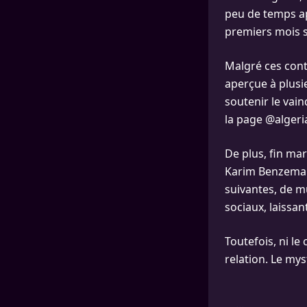
peu de temps ap
premiers mois s
Malgré ces con
aperçue à plusie
soutenir le vai
la page @algeri
De plus, fin ma
Karim Benzema l
suivantes, de mu
sociaux, laissa
Toutefois, ni le 
relation. Le mys
...