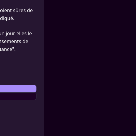
soient sûres de
ndiqué.
n jour elles le
gissements de
uance".