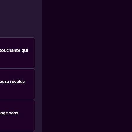
 touchante qui
Laura révélée
sage sans