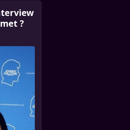
nterview
Smet ?