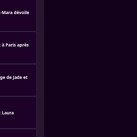
o-Mara dévoile
 à Paris après
age de Jade et
t Laura