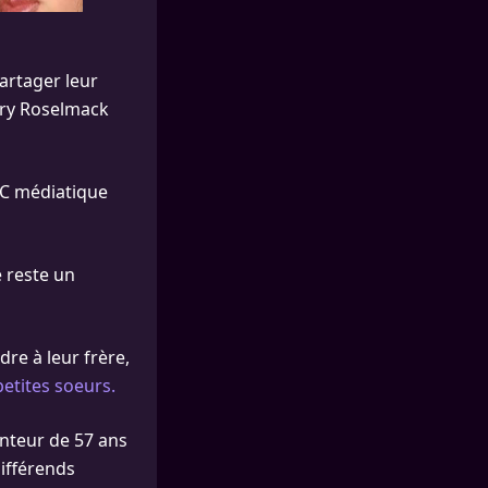
partager leur
rry Roselmack
 C médiatique
e reste un
dre à leur frère,
petites soeurs.
anteur de 57 ans
ifférends