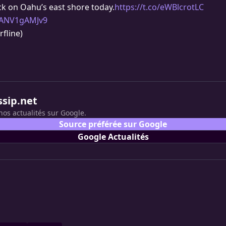
ack on Oahu’s east shore today.
https://t.co/eWBlcrotLC
m/ANV1gAMJv9
fline)
ssip.net
nos actualités sur Google.
Source préférée sur Google
Google Actualités