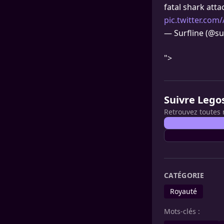
fatal shark att
pic.twitter.co
— Surfline (@sur
">
Suivre Lego
Retrouvez toutes 
CATÉGORIE
Royauté
Mots-clés :