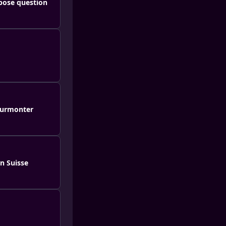
 pose question
 surmonter
n Suisse