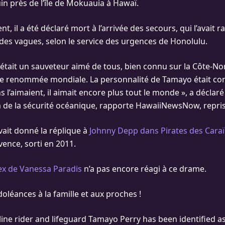
in près de l’île de Mokuauia à Hawaï.
 il a été déclaré mort à l’arrivée des secours, qui l’avait 
 des vagues, selon le service des urgences de Honolulu.
était un sauveteur aimé de tous, bien connu sur la Côte-No
e renommée mondiale. La personnalité de Tamayo était con
 l’aimaient, il aimait encore plus tout le monde », a déclaré 
m de la sécurité océanique, rapporte HawaiiNewsNow, repris 
ait donné la réplique à
Johnny Depp dans Pirates des Cara
vence, sorti en 2011.
’ex de Vanessa Paradis
n’a pas encore réagi à ce drame.
oléances à la famille et aux proches !
ne rider and lifeguard Tamayo Perry has been identified as 