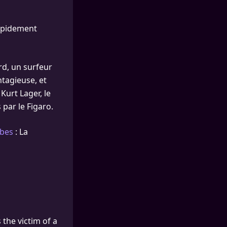
rapidement
rd, un surfeur
tagieuse, et
Kurt Lager, le
par le Figaro.
ïbes
: La
the victim of a