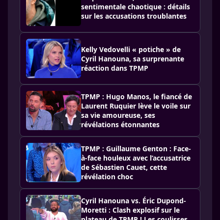
sentimentale chaotique : détails
sur les accusations troublantes
Kelly Vedovelli « potiche » de
Cyril Hanouna, sa surprenante
réaction dans TPMP
TPMP : Hugo Manos, le fiancé de
Laurent Ruquier lève le voile sur
sa vie amoureuse, ses
révélations étonnantes
TPMP : Guillaume Genton : Face-
à-face houleux avec l’accusatrice
de Sébastien Cauet, cette
révélation choc
Cyril Hanouna vs. Éric Dupond-
Moretti : Clash explosif sur le
plateau de TPMP ! Les coulisses