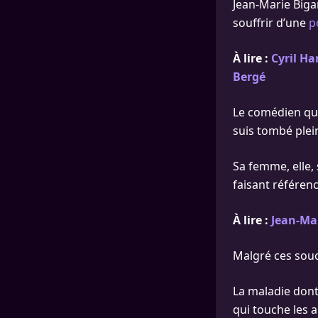
Jean-Marie Bigar
souffrir d’une
p
À lire :
Cyril H
Bergé
Le comédien qui 
suis tombé plein 
Sa femme, elle, s
faisant référenc
À lire :
Jean-Mar
Malgré ces souc
La maladie dont
qui touche les a