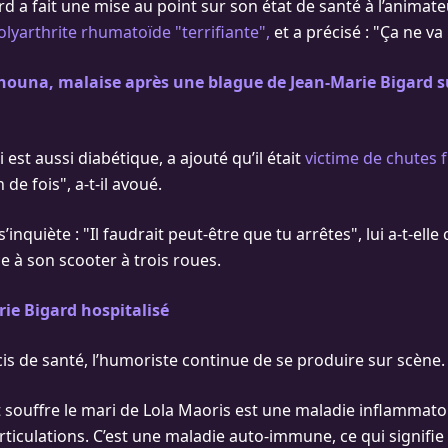
d a fait une mise au point sur son état de santé à l’animateur
olyarthrite rhumatoïde "terrifiante",
et a précisé : "Ça ne va
anouna, malaise après une blague de Jean-Marie Bigard s
est aussi diabétique, a ajouté qu’il était
victime de chutes 
de fois", a-t-il avoué.
’inquiète : "Il faudrait peut-être que tu arrêtes", lui a-t-elle 
e à son scooter à trois roues.
ie Bigard hospitalisé
is de santé, l’humoriste continue de se produire sur scène.
 souffre le mari de Lola Maoris est une maladie inflammato
rticulations. C’est une maladie auto-immune, ce qui signifi