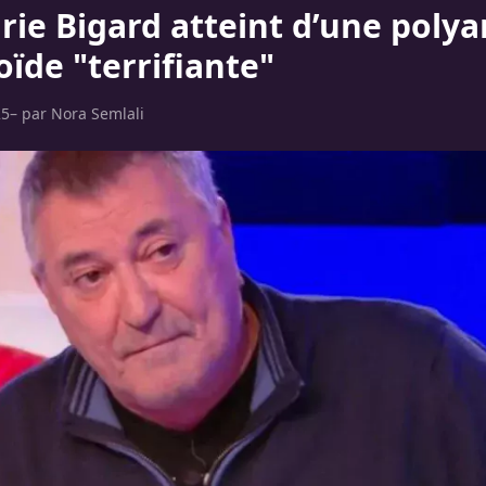
rie Bigard atteint d’une polya
ïde "terrifiante"
25
– par
Nora Semlali