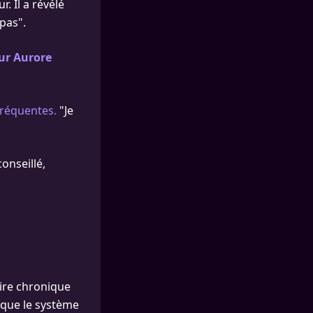
. Il a révélé
 pas".
ur Aurore
fréquentes.
"Je
conseillé,
ire chronique
e que le système