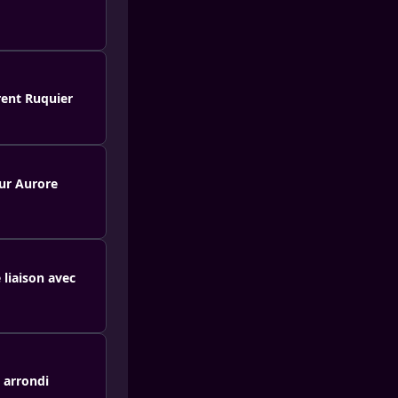
rent Ruquier
sur Aurore
 liaison avec
S arrondi