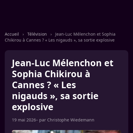
Accueil
›
Télévision
›
Jean-Luc Mélenchon et Sophia
Chikirou à Cannes ? « Les nigauds », sa sortie explosive
Jean-Luc Mélenchon et
Sophia Chikirou à
Cannes ? « Les
nigauds », sa sortie
explosive
19 mai 2026
– par
Christophe Wiedemann