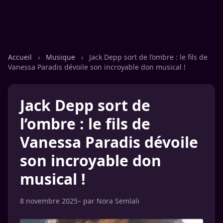
Accueil
›
Musique
›
Jack Depp sort de l’ombre : le fils de
Vanessa Paradis dévoile son incroyable don musical !
Jack Depp sort de
l’ombre : le fils de
Vanessa Paradis dévoile
son incroyable don
musical !
8 novembre 2025
– par
Nora Semlali