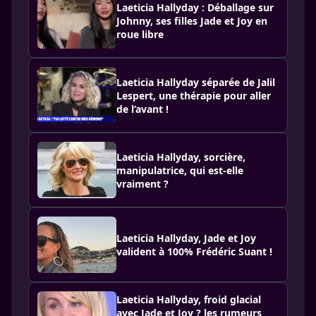
Laeticia Hallyday : Déballage sur
Johnny, ses filles Jade et Joy en
roue libre
Laeticia Hallyday séparée de Jalil
Lespert, une thérapie pour aller
de l’avant !
Laeticia Hallyday, sorcière,
manipulatrice, qui est-elle
vraiment ?
Laeticia Hallyday, Jade et Joy
valident à 100% Frédéric Suant !
Laeticia Hallyday, froid glacial
avec Jade et Joy ? les rumeurs