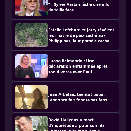
? : Sylvie Vartan lâche une info
de taille face
Estelle Lefébure et Jarry révèlent
leur havre de paix caché aux
Philippines, leur paradis caché
Luana Belmondo : Une
déclaration enflammée après
son divorce avec Paul
Juan Arbelaez bientôt papa :
l’annonce fait fondre ses fans
David Hallyday « mort
d'inquiétude » pour son fils
Cameron, victime d’une «