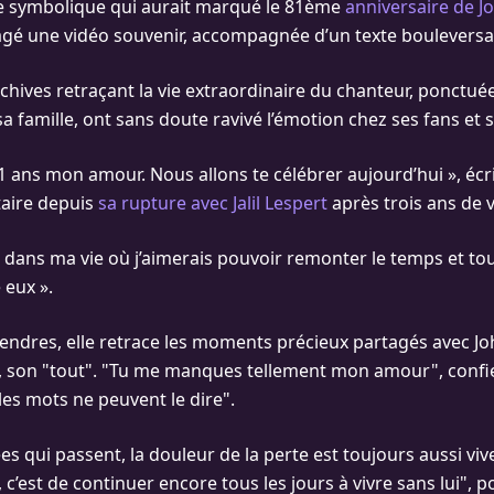
ée symbolique qui aurait marqué le 81ème
anniversaire de J
agé une vidéo souvenir, accompagnée d’un texte bouleversa
chives retraçant la vie extraordinaire du chanteur, ponctué
 famille, ont sans doute ravivé l’émotion chez ses fans et 
1 ans mon amour. Nous allons te célébrer aujourd’hui », écri
taire depuis
sa rupture avec Jalil Lespert
après trois ans de
rs dans ma vie où j’aimerais pouvoir remonter le temps et tou
e eux ».
endres, elle retrace les moments précieux partagés avec Jo
, son "tout". "Tu me manques tellement mon amour", confie-t
les mots ne peuvent le dire".
s qui passent, la douleur de la perte est toujours aussi vive
e, c’est de continuer encore tous les jours à vivre sans lui", p