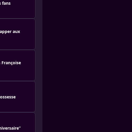
s fans
happer aux
 Françoise
rossesse
iversaire”