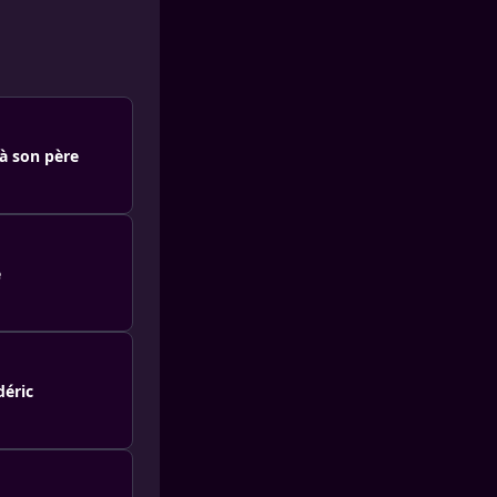
 à son père
e
déric