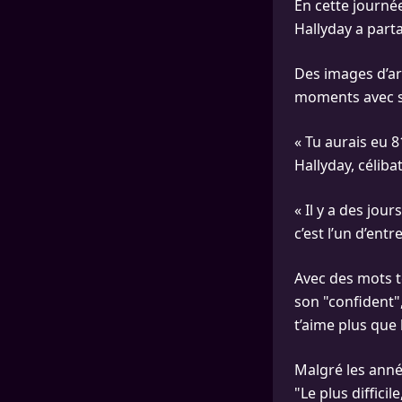
En cette journ
Hallyday a part
Des images d’ar
moments avec sa
« Tu aurais eu 8
Hallyday, céliba
« Il y a des jou
c’est l’un d’entr
Avec des mots t
son "confident"
t’aime plus que 
Malgré les année
"Le plus difficil