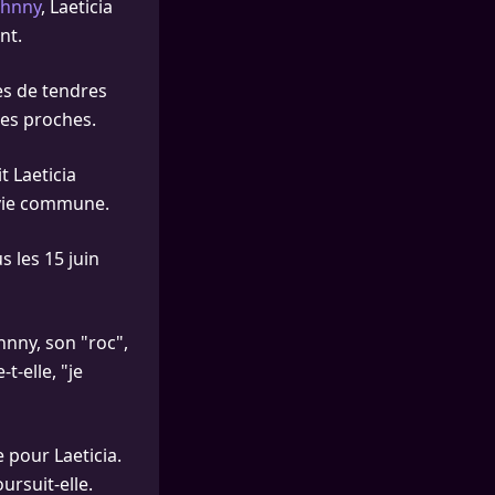
ohnny
, Laeticia
nt.
es de tendres
ses proches.
t Laeticia
 vie commune.
s les 15 juin
hnny, son "roc",
-elle, "je
 pour Laeticia.
oursuit-elle.