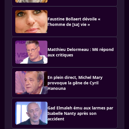
Faustine Bollaert dévoile «
l’homme de [sa] vie »
Matthieu Delormeau : M6 répond
aux critiques
En plein direct, Michel Mary
provoque la gêne de Cyril
Hanouna
Gad Elmaleh ému aux larmes par
Isabelle Nanty après son
accident