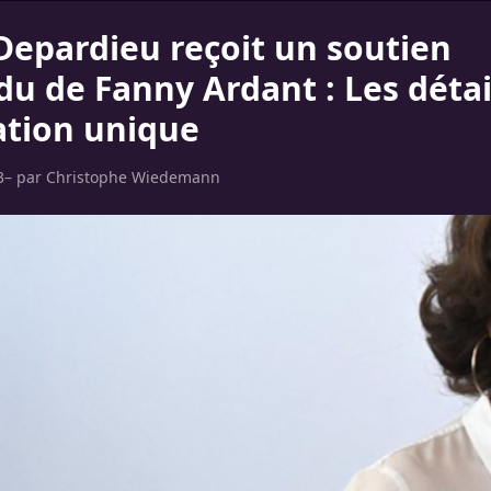
Depardieu reçoit un soutien
du de Fanny Ardant : Les détai
lation unique
3
– par
Christophe Wiedemann