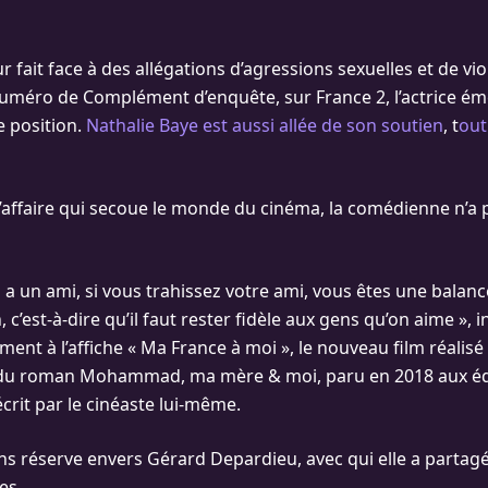
ur fait face à des allégations d’agressions sexuelles et de vio
numéro de Complément d’enquête, sur France 2, l’actrice émé
e position.
Nathalie Baye est aussi allée de son soutien
, t
out
l’affaire qui secoue le monde du cinéma, la comédienne n’a
 a un ami, si vous trahissez votre ami, vous êtes une balanc
 c’est-à-dire qu’il faut rester fidèle aux gens qu’on aime »,
ment à l’affiche « Ma France à moi », le nouveau film réalisé
 du roman Mohammad, ma mère & moi, paru en 2018 aux éd
crit par le cinéaste lui-même.
s réserve envers Gérard Depardieu, avec qui elle a partagé 
es.