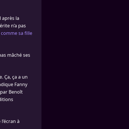
l après la
rite n’a pas
 comme sa fille
 pas mâché ses
e. Ça, ça a un
 indique Fanny
 par Benoît
itions
l’écran à