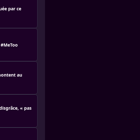
uée par ce
t #MeToo
montent au
disgrâce, « pas