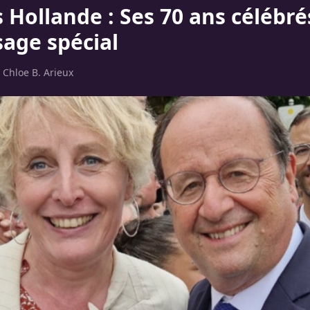
 Hollande : Ses 70 ans célébré
age spécial
r
Chloe B. Arieux