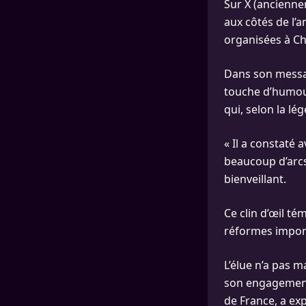
Sur X (ancienne
aux côtés de l’a
organisées à Che
Dans son messag
touche d’humour
qui, selon la l
« Il a constaté a
beaucoup d’arcs
bienveillant.
Ce clin d’œil té
réformes impor
L’élue n’a pas 
son engagement 
de France, a exp