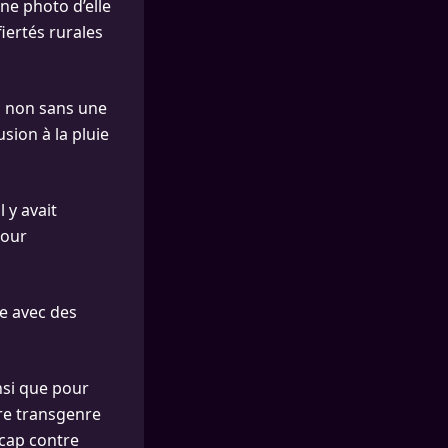
ne photo d’elle
iertés rurales
, non sans une
sion à la pluie
l y avait
mour
ce avec des
nsi que pour
re transgenre
 cap contre