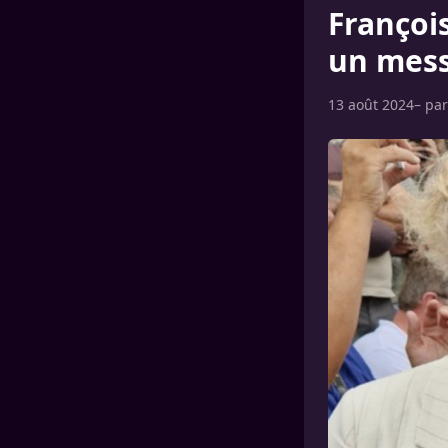
François
un mess
13 août 2024
– pa