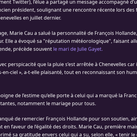
ment Twitter), l’élue a partagé un message accompagné d’u
ncien président, soulignant une rencontre récente lors des f
nevelles en juillet dernier.
e, Marie Cau a salué la personnalité de François Hollande
. Elle a évoqué sa "réputation météorologique", faisant allu
égende, précède souvent
le mari de Julie Gayet.
vec perspicacité que la pluie s’est arrêtée à Chenevelles car i
-en-ciel », a-t-elle plaisanté, tout en reconnaissant son hu
moigne de l’estime qu’elle porte à celui qui a marqué la Fran
tantes, notamment le mariage pour tous.
manqué de remercier François Hollande pour son soutien, ai
en faveur de l’égalité des droits. Marie Cau, première mai
rimé sa gratitude envers celui qui a su, selon elle, « tenir le