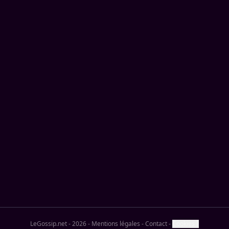
LeGossip.net - 2026
-
Mentions légales
-
Contact
-
Cookies ?