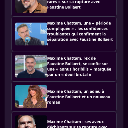
rares » sur sa rupture avec
Faustine Bollaert
Maxime Chattam, une « période
compliquée » : les confidences
troublantes qui confirment la
séparation avec Faustine Bollaert
!
Maxime Chattam, l’ex de
Faustine Bollaert, se confie sur
une « annus horibilis » marquée
par un « deuil brutal »
Maxime Chattam, un adieu à
Faustine Bollaert et un nouveau
roman
Maxime Chattam : ses aveux
déchirants sur sa rupture avec