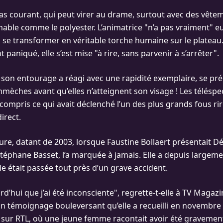
las courant, qui peut virer au drame, surtout avec des vête
able comme le polyester. L’animatrice "n’a pas vraiment" e
u se transformer en véritable torche humaine sur le plateau
t paniqué, elle s’est mise "à rire, sans parvenir à s’arrêter".
on entourage a réagi avec une rapidité exemplaire, se pré
mmèches avant qu’elles n’atteignent son visage ! Les téléspe
compris ce qui avait déclenché l’un des plus grands fous ri
irect.
re, datant de 2003, lorsque Faustine Bollaert présentait D
téphane Basset, l’a marquée à jamais. Elle a depuis largem
lle était passée tout près d’un grave accident.
rd’hui que j’ai été inconsciente", regrette-t-elle à TV Magaz
 un témoignage bouleversant qu’elle a recueilli en novembr
sur RTL, où une jeune femme racontait avoir été gravement