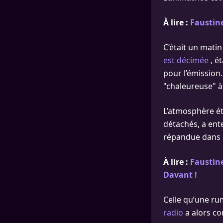
À lire :
Faustin
C’était un matin 
est décimée
, é
pour l’émission.
"chaleureuse" à
L’atmosphère ét
détachés, a ent
répandue dans l
À lire :
Faustine
Davant !
Celle qu’une r
radio
a alors com