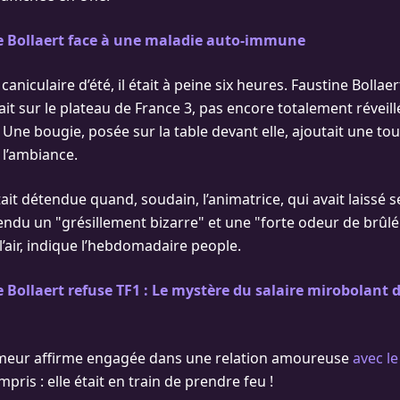
e Bollaert face à une maladie auto-immune
caniculaire d’été, il était à peine six heures. Faustine Bollae
tait sur le plateau de France 3, pas encore totalement réveil
 Une bougie, posée sur la table devant elle, ajoutait une to
 l’ambiance.
ait détendue quand, soudain, l’animatrice, qui avait laissé 
endu un "grésillement bizarre" et une "forte odeur de brûlé"
’air, indique l’hebdomadaire people.
 Bollaert refuse TF1 : Le mystère du salaire mirobolant 
umeur affirme engagée dans une relation amoureuse
avec l
pris : elle était en train de prendre feu !