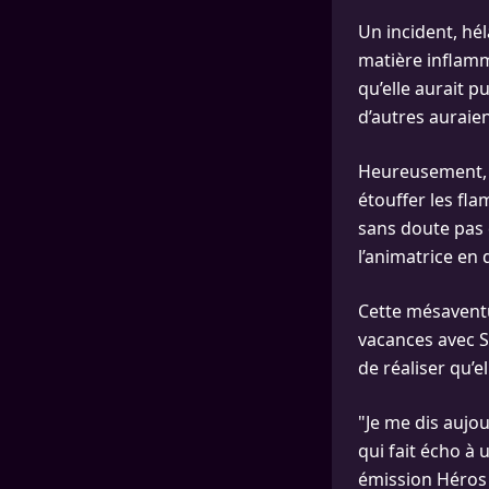
Un incident, hé
matière inflamm
qu’elle aurait p
d’autres auraien
Heureusement, s
étouffer les fla
sans doute pas 
l’animatrice en d
Cette mésaventu
vacances avec S
de réaliser qu’e
"Je me dis aujou
qui fait écho à
émission Héros 