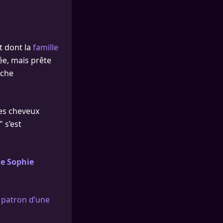
rt dont la
famille
lée, mais prête
uche
ses cheveux
 s’est
de Sophie
e patron d’une