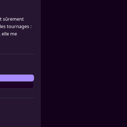
aît sûrement
les tournages :
 elle me