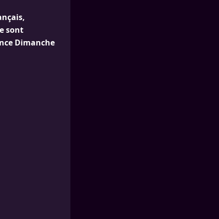
ançais,
e sont
rance Dimanche