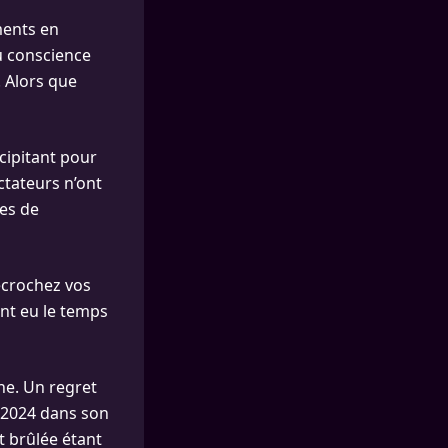
ments en
u conscience
. Alors que
cipitant pour
ctateurs n’ont
res de
écrochez vos
ent eu le temps
ine. Un regret
e 2024 dans son
 brûlée étant