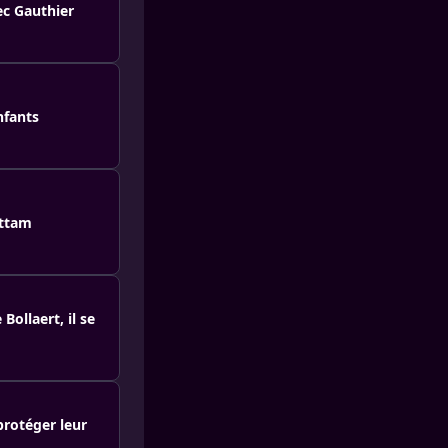
ec Gauthier
nfants
attam
ollaert, il se
protéger leur