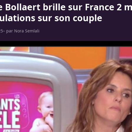
 Bollaert brille sur France 2 
culations sur son couple
25
– par
Nora Semlali