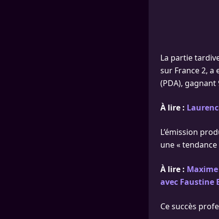
La partie tardiv
sur France 2, a 
(PDA), gagnant 
À lire :
Laurence
L’émission prod
une « tendance 
À lire :
Maxime 
avec Faustine 
Ce succès profe